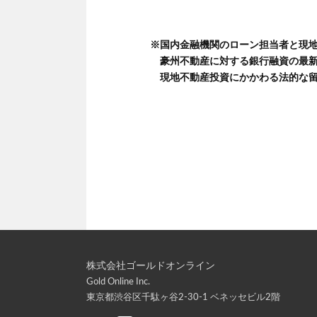
※国内金融機関のローン担当者と現
豪州不動産に対する銀行融資の最新
現地不動産投資にかかわる法的な留
株式会社ゴールドオンライン
Gold Online Inc.
東京都渋谷区千駄ヶ谷2-30-1 ベネッセビル2階