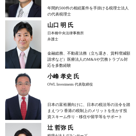
年間約500件の相続案件を手掛ける税理士法人
の代表税理士
山口 明 氏
日本橋中央法律事務所
弁護士
金融総務、不動産法務（立ち退き、賃料増減額
請求など）医療法人のM&Aや労務トラブル対
応を多数経験
小峰 孝史 氏
OWL Investments 代表取締役
日本の富裕層向けに、日本の税法等の法令を踏
まえつつ 香港の税制上のメリットを生かす投
資スキーム作り・移住や留学等をサポート
辻 哲弥 氏
税理士法人グランサーズ