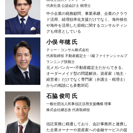
代表社員 公認会計士 税理士
中小企業の税務顧問、事業承継、企業のクラウ
ド活用、経理効率化支援だけでなく、海外移住
や海外を活用した節税に関するコンサルティン
グも得意としている
小俣 年穂 氏
ティー・コンサル株式会社
代表取締役 不動産鑑定士・1級ファイナンシャルプ
ランニング技能士
元メガバンカー×不動産鑑定士だからできる、
オーダーメイド型の問題解決。資産家（地主・
経営者）だけでなく専門家（弁護士・税理士）
からの相談にも多数対応
石脇 俊司 氏
一般社団法人民事信託活用支援機構 理事
株式会社継志舎 代表取締役
信託実務に精通しており、会計事務所と連携し
た企業オーナーや資産家への金融サービスの提