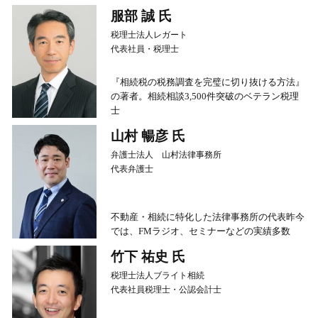
服部 誠 氏
税理士法人レガート
代表社員・税理士
『相続税の税務調査を完璧に切り抜ける方法』
の著者。相続相談3,500件突破のベテラン税理
士
山村 暢彦 氏
弁護士法人 山村法律事務所
代表弁護士
不動産・相続に特化した法律事務所の代表昨今
では、FMラジオ、セミナーなどの実績多数
竹下 祐史 氏
税理士法人ブライト相続
代表社員税理士・公認会計士