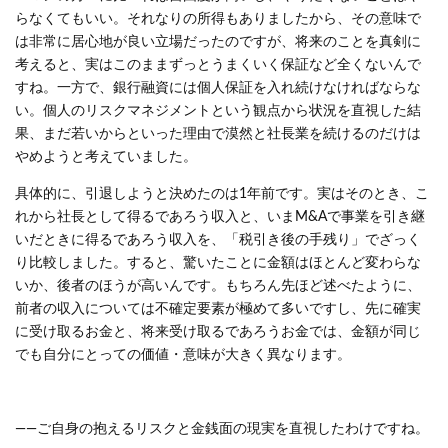
らなくてもいい。それなりの所得もありましたから、その意味で
は非常に居心地が良い立場だったのですが、将来のことを真剣に
考えると、実はこのままずっとうまくいく保証など全くないんで
すね。一方で、銀行融資には個人保証を入れ続けなければならな
い。個人のリスクマネジメントという観点から状況を直視した結
果、まだ若いからといった理由で漠然と社長業を続けるのだけは
やめようと考えていました。
具体的に、引退しようと決めたのは1年前です。実はそのとき、こ
れから社長として得るであろう収入と、いまM&Aで事業を引き継
いだときに得るであろう収入を、「税引き後の手残り」でざっく
り比較しました。すると、驚いたことに金額はほとんど変わらな
いか、後者のほうが高いんです。もちろん先ほど述べたように、
前者の収入については不確定要素が極めて多いですし、先に確実
に受け取るお金と、将来受け取るであろうお金では、金額が同じ
でも自分にとっての価値・意味が大きく異なります。
――ご自身の抱えるリスクと金銭面の現実を直視したわけですね。