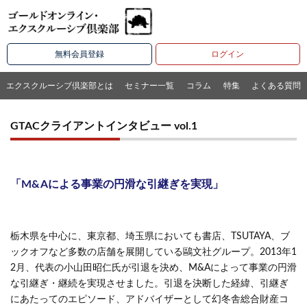
無料会員登録
ログイン
エクスクルーシブ倶楽部とは
セミナー一覧
コラム
特集
よくある質問
GTACクライアントインタビュー vol.1
「M&Aによる事業の円滑な引継ぎを実現」
栃木県を中心に、東京都、埼玉県においても書店、TSUTAYA、ブ
ックオフなど多数の店舗を展開している鷗文社グループ。2013年1
2月、代表の小山田昭仁氏が引退を決め、M&Aによって事業の円滑
な引継ぎ・継続を実現させました。引退を決断した経緯、引継ぎ
にあたってのエピソード、アドバイザーとして幻冬舎総合財産コ