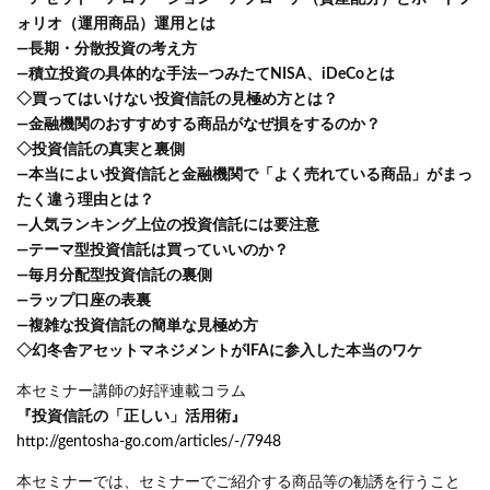
ォリオ（運用商品）運用とは
―長期・分散投資の考え方
―積立投資の具体的な手法―つみたてNISA、iDeCoとは
◇買ってはいけない投資信託の見極め方とは？
―金融機関のおすすめする商品がなぜ損をするのか？
◇投資信託の真実と裏側
―本当によい投資信託と金融機関で「よく売れている商品」がまっ
たく違う理由とは？
―人気ランキング上位の投資信託には要注意
―テーマ型投資信託は買っていいのか？
―毎月分配型投資信託の裏側
―ラップ口座の表裏
―複雑な投資信託の簡単な見極め方
◇幻冬舎アセットマネジメントがIFAに参入した本当のワケ
本セミナー講師の好評連載コラム
『投資信託の「正しい」活用術』
http://gentosha-go.com/articles/-/7948
本セミナーでは、セミナーでご紹介する商品等の勧誘を行うこと