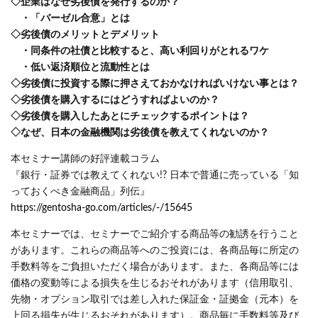
◇企業はなぜ劣後債を発行するのか？
・「バーゼル合意」とは
◇劣後債のメリットとデメリット
・同条件の社債と比較すると、高い利回りがとれるワケ
・低い返済順位と流動性とは
◇劣後債に投資する際に押さえておかなければいけない事とは？
◇劣後債を購入するにはどうすればよいのか？
◇劣後債を購入したあとにチェックするポイントは？
◇なぜ、日本の金融機関は劣後債を教えてくれないのか？
本セミナー講師の好評連載コラム
『銀行・証券では教えてくれない!? 日本で普通に売っている「知
っておくべき金融商品」列伝』
https://gentosha-go.com/articles/-/15645
本セミナーでは、セミナーでご紹介する商品等の勧誘を行うこと
があります。これらの商品等へのご投資には、各商品毎に所定の
手数料等をご負担いただく場合があります。また、各商品等には
価格の変動等による損失を生じるおそれがあります（信用取引、
先物・オプション取引では差し入れた保証金・証拠金（元本）を
上回る損失が生じるおそれがあります）。商品毎に手数料等及び