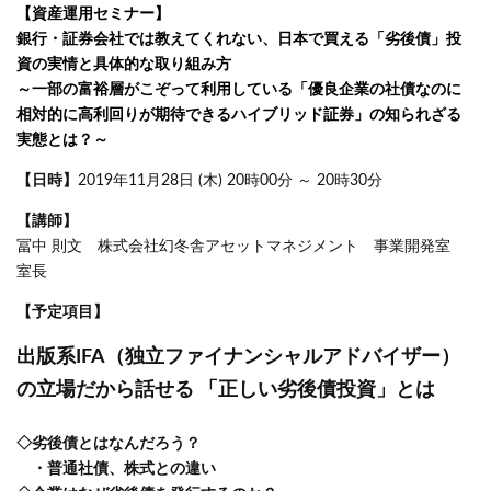
【資産運用セミナー】
銀行・証券会社では教えてくれない、日本で買える「劣後債」投
資の実情と具体的な取り組み方
～一部の富裕層がこぞって利用している「優良企業の社債なのに
相対的に高利回りが期待できるハイブリッド証券」の知られざる
実態とは？～
【日時】
2019年11月28日 (木) 20時00分 ～ 20時30分
【講師】
冨中 則文 株式会社幻冬舎アセットマネジメント 事業開発室
室長
【予定項目】
出版系IFA（独立ファイナンシャルアドバイザー）
の立場だから話せる 「正しい劣後債投資」とは
◇劣後債とはなんだろう？
・普通社債、株式との違い