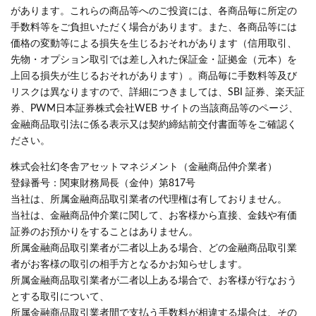
があります。これらの商品等へのご投資には、各商品毎に所定の
手数料等をご負担いただく場合があります。また、各商品等には
価格の変動等による損失を生じるおそれがあります（信用取引、
先物・オプション取引では差し入れた保証金・証拠金（元本）を
上回る損失が生じるおそれがあります）。商品毎に手数料等及び
リスクは異なりますので、詳細につきましては、SBI 証券、楽天証
券、PWM日本証券株式会社WEB サイトの当該商品等のページ、
金融商品取引法に係る表示又は契約締結前交付書面等をご確認く
ださい。
株式会社幻冬舎アセットマネジメント（金融商品仲介業者）
登録番号：関東財務局長（金仲）第817号
当社は、所属金融商品取引業者の代理権は有しておりません。
当社は、金融商品仲介業に関して、お客様から直接、金銭や有価
証券のお預かりをすることはありません。
所属金融商品取引業者が二者以上ある場合、どの金融商品取引業
者がお客様の取引の相手方となるかお知らせします。
所属金融商品取引業者が二者以上ある場合で、お客様が行なおう
とする取引について、
所属金融商品取引業者間で支払う手数料が相違する場合は、その