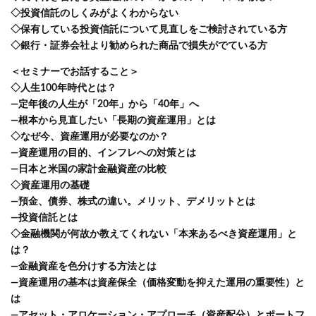
◇投資信託のしくみがよくわからない
◇保有している投資信託について見直しをご検討されている方
◇銀行・証券会社より勧められた商品で損失がでている方
＜セミナーでお話すること＞
◇人生100年時代とは？
―定年後の人生が「20年」から「40年」へ
―根本から見直したい「長期の資産運用」とは
◇なぜ今、資産運用が必要なのか？
―資産運用の目的、インフレへの対策とは
―日本と米国の家計金融資産の比較
◇資産運用の基礎
―預金、債券、株式の違い。メリット、デメリットとは
―投資信託とは
◇金融機関が何故か教えてくれない「本来あるべき資産運用」と
は？
―金融資産を色分けする方法とは
―資産運用の基本は資産保全（価格変動を抑えた運用の重要性）と
は
―アセット・アロケーション・アプローチ（資産配分）とポートフ