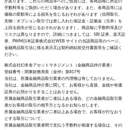
があります。これらの商品等へのご投資には、各商品毎に所定の
手数料等をご負担いただく場合があります。また、各商品等には
価格の変動等による損失を生じるおそれがあります（信用取引、
先物・オプション取引では差し入れた保証金・証拠金（元本）を
上回る損失が生じるおそれがあります）。商品毎に手数料等及び
リスクは異なりますので、詳細につきましては、SBI 証券、楽天証
券、PWM日本証券株式会社WEB サイトの当該商品等のページ、
金融商品取引法に係る表示又は契約締結前交付書面等をご確認く
ださい。
株式会社幻冬舎アセットマネジメント（金融商品仲介業者）
登録番号：関東財務局長（金仲）第817号
当社は、所属金融商品取引業者の代理権は有しておりません。
当社は、金融商品仲介業に関して、お客様から直接、金銭や有価
証券のお預かりをすることはありません。
所属金融商品取引業者が二者以上ある場合、どの金融商品取引業
者がお客様の取引の相手方となるかお知らせします。
所属金融商品取引業者が二者以上ある場合で、お客様が行なおう
とする取引について、
所属金融商品取引業者間で支払う手数料が相違する場合は、その