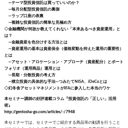
―テーマ型投資信託は買っていいのか？
―毎月分配型投資信託の裏側
―ラップ口座の表裏
―複雑な投資信託の簡単な見極め方
◇金融機関が何故か教えてくれない「本来あるべき資産運用」と
は？
―金融資産を色分けする方法とは
―資産運用の基本は資産保全（価格変動を抑えた運用の重要性）
とは
―アセット・アロケーション・アプローチ（資産配分）とポート
フォリオ（運用商品）運用とは
―長期・分散投資の考え方
―積立投資の具体的な手法―つみたてNISA、iDeCoとは
◇幻冬舎アセットマネジメントがIFAに参入した本当のワケ
本セミナー講師の好評連載コラム『投資信託の「正しい」活用
術』
http://gentosha-go.com/articles/-/7948
本セミナーでは、セミナーでご紹介する商品等の勧誘を行うこと