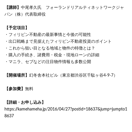
【講師】
中尾孝久氏 フォーランドリアルティネットワークジャ
パン（株）代表取締役
【予定項目】
・フィリピン不動産の最新事情と今後の可能性
・出口戦略まで見据えたフィリピン不動産投資のポイント
・これから狙い目となる地域と物件の特徴とは？
・購入の手続き、諸費用・税金・現地ローンの詳細
・マニラ、セブなどの注目物件情報も多数公開
【開催場所】
幻冬舎本社ビル（東京都渋谷区千駄ヶ谷4-9-7）
【参加費】
無料
【詳細・お申し込み】
https://kamehameha.jp/2016/04/27?postid=18637&jump=jumpto1
8637