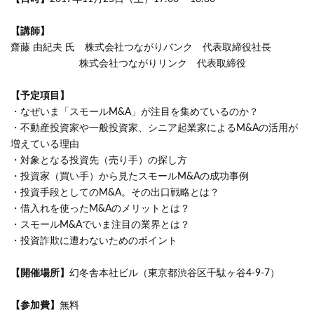
【講師】
齋藤 由紀夫 氏 株式会社つながりバンク 代表取締役社長
株式会社つながりリンク 代表取締役
【予定項目】
・なぜいま「スモールM&A」が注目を集めているのか？
・不動産投資家や一般投資家、シニア起業家によるM&Aの活用が
増えている理由
・対象となる投資先（売り手）の探し方
・投資家（買い手）から見たスモールM&Aの成功事例
・投資手段としてのM&A。その出口戦略とは？
・借入れを使ったM&Aのメリットとは？
・スモールM&Aでいま注目の業界とは？
・投資詐欺に遭わないためのポイント
【開催場所】
幻冬舎本社ビル（東京都渋谷区千駄ヶ谷4-9-7）
【参加費】
無料