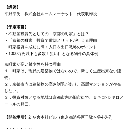
【講師】
平野準氏 株式会社ルームマーケット 代表取締役
【予定項目】
・不動産投資先としての「京都の町家」とは？
・「京都の町家」投資で償却メリットが狙える理由
・町家投資を成功に導く入口＆出口戦略のポイント
・1000万円以下も多数！狙い目となる物件の具体例
京町家が高い希少性を持つ理由
１．町家は、現代の建築物ではないので、新しく生産出来ない建
物。
２．京都市内は建築物の高さ制限があり、高層マンションが存在
しない。
３．投資対象となる地域は京都市内の旧市街で、５キロ×５キロメ
ートルの範囲。
【開催場所】
幻冬舎本社ビル（東京都渋谷区千駄ヶ谷4-9-7）