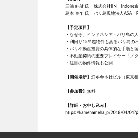
三浦 純健 氏 株式会社IIN Indonesia 
島本 良乍 氏 バリ島現地法人ASA P
【予定項目】
・なぜ今、インドネシア・バリ島の
・利回り15％超物件もあるバリ島の
・バリ不動産投資の具体的な手順と
・不動産契約の重要プレイヤー「ノ
・注目の物件情報も公開
【開催場所】
幻冬舎本社ビル（東京都渋
【参加費】
無料
【詳細・お申し込み】
https://kamehameha.jp/2018/04/04