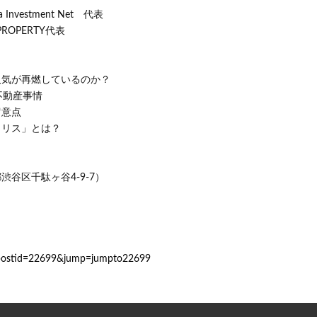
Investment Net 代表
ROPERTY代表
人気が再燃しているのか？
不動産事情
留意点
タリス」とは？
谷区千駄ヶ谷4-9-7）
?postid=22699&jump=jumpto22699