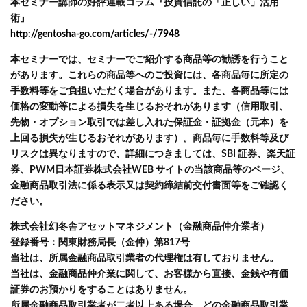
本セミナー講師の好評連載コラム『投資信託の「正しい」活用
術』
http://gentosha-go.com/articles/-/7948
本セミナーでは、セミナーでご紹介する商品等の勧誘を行うこと
があります。これらの商品等へのご投資には、各商品毎に所定の
手数料等をご負担いただく場合があります。また、各商品等には
価格の変動等による損失を生じるおそれがあります（信用取引、
先物・オプション取引では差し入れた保証金・証拠金（元本）を
上回る損失が生じるおそれがあります）。商品毎に手数料等及び
リスクは異なりますので、詳細につきましては、SBI 証券、楽天証
券、PWM日本証券株式会社WEB サイトの当該商品等のページ、
金融商品取引法に係る表示又は契約締結前交付書面等をご確認く
ださい。
株式会社幻冬舎アセットマネジメント（金融商品仲介業者）
登録番号：関東財務局長（金仲）第817号
当社は、所属金融商品取引業者の代理権は有しておりません。
当社は、金融商品仲介業に関して、お客様から直接、金銭や有価
証券のお預かりをすることはありません。
所属金融商品取引業者が二者以上ある場合、どの金融商品取引業