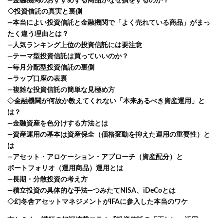
―金融機関のおすすめする商品がなぜ損をするのか？
◇投資信託の真実と裏側
―本当によい投資信託と金融機関で「よく売れている商品」がまっ
たく違う理由とは？
―人気ランキング上位の投資信託には要注意
―テーマ型投資信託は買っていいのか？
―毎月分配型投資信託の裏側
―ラップ口座の表裏
―複雑な投資信託の簡単な見極め方
◇金融機関が何故か教えてくれない「本来あるべき資産運用」と
は？
―金融資産を色分けする方法とは
―資産運用の基本は資産保全（価格変動を抑えた運用の重要性）と
は
―アセット・アロケーション・アプローチ（資産配分）と
ポートフォリオ（運用商品）運用とは
―長期・分散投資の考え方
―積立投資の具体的な手法―つみたてNISA、iDeCoとは
◇幻冬舎アセットマネジメントがIFAに参入した本当のワケ