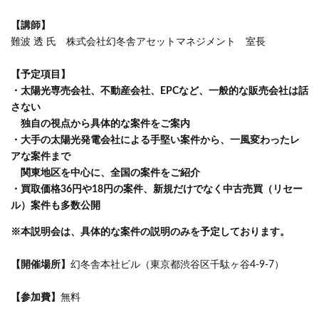
【講師】
難波 透 氏 株式会社幻冬舎アセットマネジメント 室長
【予定項目】
・太陽光専売会社、不動産会社、EPCなど、一般的な販売会社は話
さない
独自の視点から具体的な案件をご案内
・大手の太陽光発電会社による手堅い案件から、一風変わったレ
アな案件まで
関東地区を中心に、全国の案件をご紹介
・買取価格36円や18円の案件、新規だけでなく中古売買（リセー
ル）案件も多数公開
※本説明会は、具体的な案件の説明のみを予定しております。
【開催場所】
幻冬舎本社ビル（東京都渋谷区千駄ヶ谷4-9-7）
【参加費】
無料