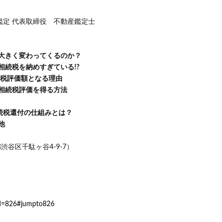
鑑定 代表取締役 不動産鑑定士
大きく変わってくるのか？
相続税を納めすぎている!?
続税評価額となる理由
相続税評価を得る方法
続税還付の仕組みとは？
他
谷区千駄ヶ谷4-9-7）
id=826#jumpto826