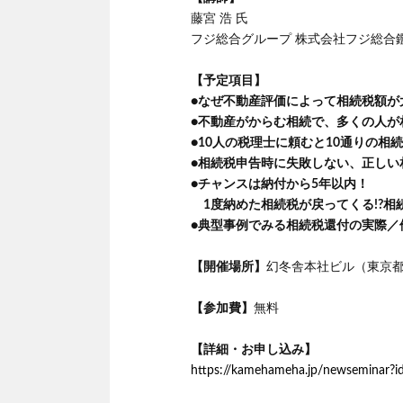
藤宮 浩 氏
フジ総合グループ 株式会社フジ総合
【予定項目】
●なぜ不動産評価によって相続税額が
●不動産がからむ相続で、多くの人が
●10人の税理士に頼むと10通りの相
●相続税申告時に失敗しない、正しい
●チャンスは納付から5年以内！
1度納めた相続税が戻ってくる!?相
●典型事例でみる相続税還付の実際／
【開催場所】
幻冬舎本社ビル（東京都渋
【参加費】
無料
【詳細・お申し込み】
https://kamehameha.jp/newseminar?