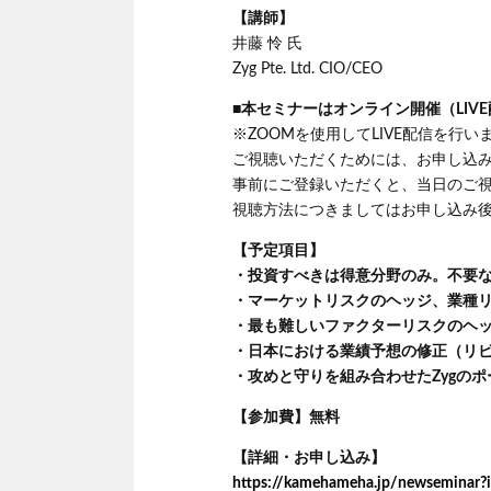
【講師】
井藤 怜 氏
Zyg Pte. Ltd. CIO/CEO
■本セミナーはオンライン開催（LIV
※ZOOMを使用してLIVE配信を行い
ご視聴いただくためには、お申し込み
事前にご登録いただくと、当日のご
視聴方法につきましてはお申し込み
【予定項目】
・投資すべきは得意分野のみ。不要
・マーケットリスクのヘッジ、業種
・最も難しいファクターリスクのヘ
・日本における業績予想の修正（リ
・攻めと守りを組み合わせたZygの
【参加費】無料
【詳細・お申し込み】
https://kamehameha.jp/newseminar