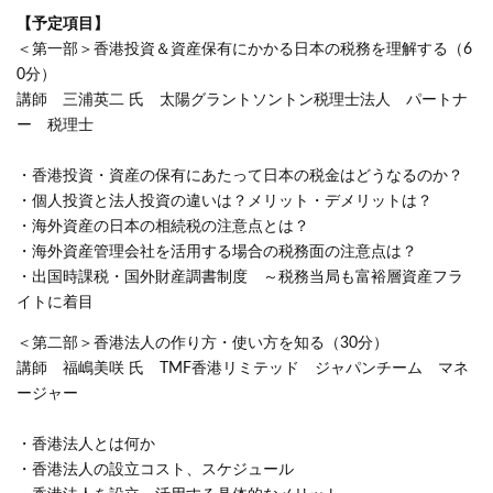
【予定項目】
＜第一部＞香港投資＆資産保有にかかる日本の税務を理解する（6
0分）
講師 三浦英二 氏 太陽グラントソントン税理士法人 パートナ
ー 税理士
・香港投資・資産の保有にあたって日本の税金はどうなるのか？
・個人投資と法人投資の違いは？メリット・デメリットは？
・海外資産の日本の相続税の注意点とは？
・海外資産管理会社を活用する場合の税務面の注意点は？
・出国時課税・国外財産調書制度 ～税務当局も富裕層資産フラ
イトに着目
＜第二部＞香港法人の作り方・使い方を知る（30分）
講師 福嶋美咲 氏 TMF香港リミテッド ジャパンチーム マネ
ージャー
・香港法人とは何か
・香港法人の設立コスト、スケジュール