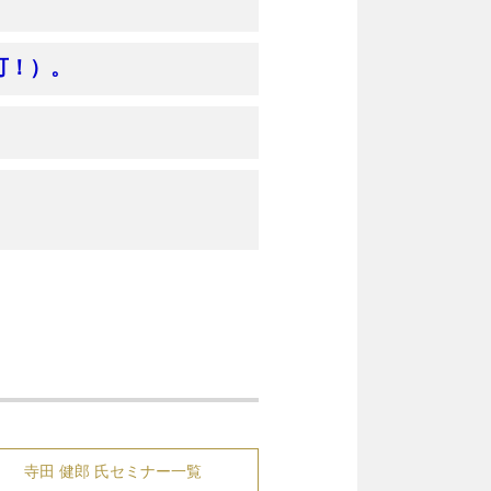
可！）。
寺田 健郎 氏セミナー一覧