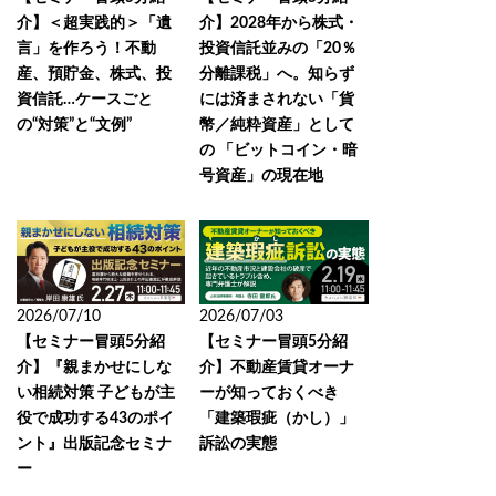
介】＜超実践的＞「遺
介】2028年から株式・
言」を作ろう！不動
投資信託並みの「20％
産、預貯金、株式、投
分離課税」へ。知らず
資信託…ケースごと
には済まされない「貨
の“対策”と“文例”
幣／純粋資産」として
の 「ビットコイン・暗
号資産」の現在地
2026/07/10
2026/07/03
【セミナー冒頭5分紹
【セミナー冒頭5分紹
介】『親まかせにしな
介】不動産賃貸オーナ
い相続対策 子どもが主
ーが知っておくべき
役で成功する43のポイ
「建築瑕疵（かし）」
ント』出版記念セミナ
訴訟の実態
ー