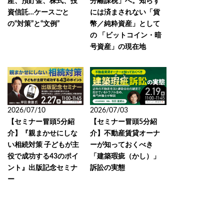
産、預貯金、株式、投
分離課税」へ。知らず
資信託…ケースごと
には済まされない「貨
の“対策”と“文例”
幣／純粋資産」として
の 「ビットコイン・暗
号資産」の現在地
2026/07/10
2026/07/03
【セミナー冒頭5分紹
【セミナー冒頭5分紹
介】『親まかせにしな
介】不動産賃貸オーナ
い相続対策 子どもが主
ーが知っておくべき
役で成功する43のポイ
「建築瑕疵（かし）」
ント』出版記念セミナ
訴訟の実態
ー