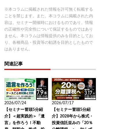
※本コラムに掲載された情報を許可無く転載する
ことを禁じます。また、本コラムに掲載された内
容は、セミナー開催時におけるものであり、情報
の正確性や完全性について保証するものではあり
ません。本コラムは情報提供のみを目的としてお
り、各種商品・投資等の勧誘を目的としたもので
はありません。
関連記事
2026/07/24
2026/07/17
【セミナー冒頭5分紹
【セミナー冒頭5分紹
介】＜超実践的＞「遺
介】2028年から株式・
言」を作ろう！不動
投資信託並みの「20％