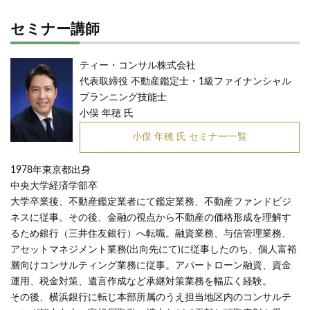
セミナー講師
ティー・コンサル株式会社
代表取締役 不動産鑑定士・1級ファイナンシャル
プランニング技能士
小俣 年穂 氏
小俣 年穂 氏 セミナー一覧
1978年東京都出身
中央大学経済学部卒
大学卒業後、不動産鑑定業者にて鑑定業務、不動産ファンドビジ
ネスに従事。その後、金融の視点から不動産の価格形成を理解す
るため銀行（三井住友銀行）へ転職。融資業務、与信管理業務、
アセットマネジメント業務(出向先にて)に従事したのち、個人富裕
層向けコンサルティング業務に従事。アパートローン融資、資金
運用、税金対策、遺言作成など承継対策業務を幅広く経験。
その後、横浜銀行に転じ本部所属のうえ担当地区内のコンサルテ