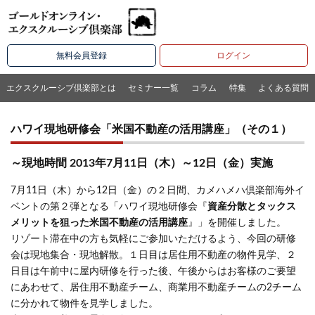
無料会員登録
ログイン
エクスクルーシブ倶楽部とは
セミナー一覧
コラム
特集
よくある質問
ハワイ現地研修会「米国不動産の活用講座」（その１）
～現地時間 2013年7月11日（木）～12日（金）実施
7月11日（木）から12日（金）の２日間、カメハメハ倶楽部海外イ
ベントの第２弾となる「ハワイ現地研修会『
資産分散とタックス
メリットを狙った米国不動産の活用講座
』」を開催しました。
リゾート滞在中の方も気軽にご参加いただけるよう、今回の研修
会は現地集合・現地解散。１日目は居住用不動産の物件見学、２
日目は午前中に屋内研修を行った後、午後からはお客様のご要望
にあわせて、居住用不動産チーム、商業用不動産チームの2チーム
に分かれて物件を見学しました。