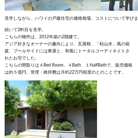
見学しながら、ハワイの戸建住宅の価格相場、コストについて学び
続いて2軒目を見学。
こちらの物件は、2012年築の2階建て。
アジア好きなオーナーの趣向により、瓦屋根、「枯山水」風の箱
庭、プールサイドには東屋と、和風にトータルコーディネイトさ
れたお宅でした。
こちらの間取りは４Bed Room、４Bath、１HalfBathで、販売価格
は約５億円。管理・維持費は月約22万円程度のとのことです。