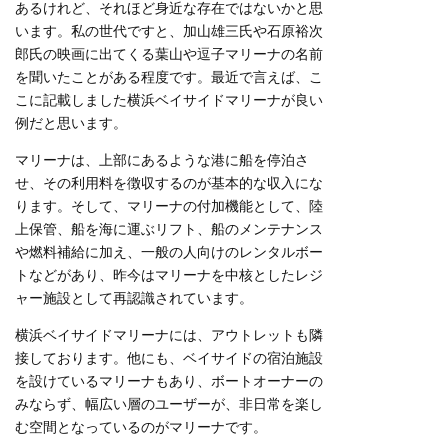
あるけれど、それほど身近な存在ではないかと思
います。私の世代ですと、加山雄三氏や石原裕次
郎氏の映画に出てくる葉山や逗子マリーナの名前
を聞いたことがある程度です。最近で言えば、こ
こに記載しました横浜ベイサイドマリーナが良い
例だと思います。
マリーナは、上部にあるような港に船を停泊さ
せ、その利用料を徴収するのが基本的な収入にな
ります。そして、マリーナの付加機能として、陸
上保管、船を海に運ぶリフト、船のメンテナンス
や燃料補給に加え、一般の人向けのレンタルボー
トなどがあり、昨今はマリーナを中核としたレジ
ャー施設として再認識されています。
横浜ベイサイドマリーナには、アウトレットも隣
接しております。他にも、ベイサイドの宿泊施設
を設けているマリーナもあり、ボートオーナーの
みならず、幅広い層のユーザーが、非日常を楽し
む空間となっているのがマリーナです。