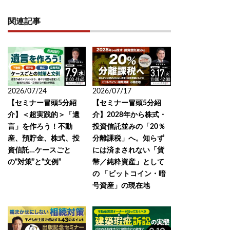
関連記事
2026/07/24
2026/07/17
【セミナー冒頭5分紹
【セミナー冒頭5分紹
介】＜超実践的＞「遺
介】2028年から株式・
言」を作ろう！不動
投資信託並みの「20％
産、預貯金、株式、投
分離課税」へ。知らず
資信託…ケースごと
には済まされない「貨
の“対策”と“文例”
幣／純粋資産」として
の 「ビットコイン・暗
号資産」の現在地