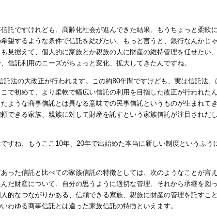
事信託ですけれども、高齢化社会が進んできた結果、もうちょっと柔軟
の希望するような条件で信託を結びたい、もっと言うと、銀行なんかじ
とも見据えて、個人的に家族とか親族の人に財産の維持管理を任せたい
で、信託利用のニーズがちょっと変化、拡大してきたんですね。
に信託法の大改正が行われます。この約80年間ですけども、実は信託法、
ここで初めて、より柔軟で幅広い信託の利用を目指した改正が行われた
ったような商事信託とは異なる意味での民事信託というものが生まれて
信頼できる家族、親族に対して財産を託すという家族信託が注目されだ
ですね、もうここ10年、20年で出始めた本当に新しい制度というふう
前あった信託と比べての家族信託の特徴としては、次のようなことが言
選んだ財産について、自分の思うように適切な管理、それから承継を図
個人的なつながりがある、信頼できる家族、親族に財産の管理を託すこ
のいわゆる商事信託とは違った家族信託の特徴といえます。