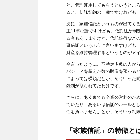
と、管理運用してもらうというとこ
ると、信託契約の一種ですけれども
次に、家族信託というものが出てくる
正11年の話ですけども、信託法が制
る今もありますけど、信託銀行など
事信託というふうに言いますけども
財産を維持管理するというものがメ
今言ったように、不特定多数の人か
パシティを超えた数の財産を預かる
によっては横領だとか、そういった
録制が取られてたわけです。
さらに、あくまでも企業の営利のた
ていたり、あるいは信託のルールと
任を負いませんよとか、そういう制
「家族信託」の特徴と