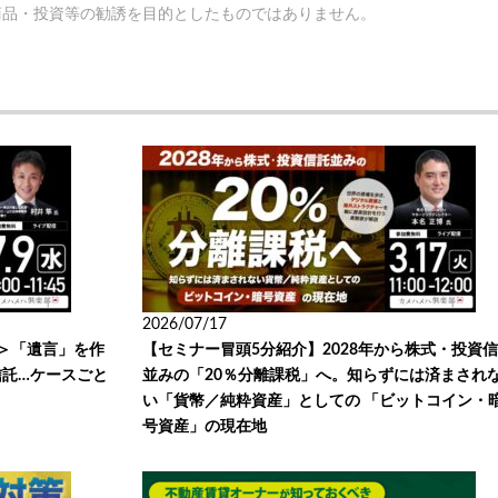
商品・投資等の勧誘を目的としたものではありません。
2026/07/17
＞「遺言」を作
【セミナー冒頭5分紹介】2028年から株式・投資
託…ケースごと
並みの「20％分離課税」へ。知らずには済まされ
い「貨幣／純粋資産」としての 「ビットコイン・
号資産」の現在地