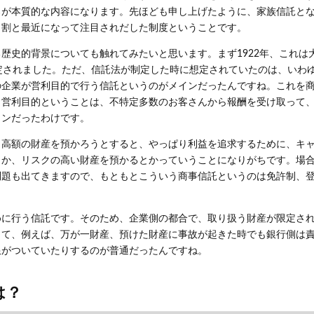
ろが本質的な内容になります。先ほども申し上げたように、家族信託と
、割と最近になって注目されだした制度ということです。
歴史的背景についても触れてみたいと思います。まず1922年、これは
定されました。ただ、信託法が制定した時に想定されていたのは、いわ
の企業が営利目的で行う信託というのがメインだったんですね。これを
、営利目的ということは、不特定多数のお客さんから報酬を受け取って
インだったわけです。
ら高額の財産を預かろうとすると、やっぱり利益を追求するために、キ
とか、リスクの高い財産を預かるとかっていうことになりがちです。場
問題も出てきますので、もともとこういう商事信託というのは免許制、
めに行う信託です。そのため、企業側の都合で、取り扱う財産が限定さ
して、例えば、万が一財産、預けた財産に事故が起きた時でも銀行側は
限がついていたりするのが普通だったんですね。
は？